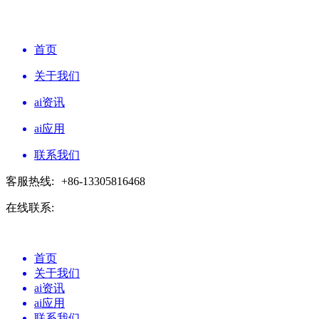
首页
关于我们
ai资讯
ai应用
联系我们
客服热线:
+86-13305816468
在线联系:
首页
关于我们
ai资讯
ai应用
联系我们