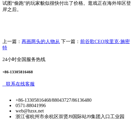
试图“偷跑”的玩家貌似很快付出了价格。逛戏正在海外埠区登
岸之后。
上一篇：
再画两头的人物从
下一篇：
前谷歌CEO埃里克·施密
特
24小时全国服务热线
+86-13305816468
联系在线客服
+86-13305816468/88043727/86136480
0571-88041996
web@hzsx.net
浙江省杭州市余杭区崇贤J9国际站J9集团入口工业园