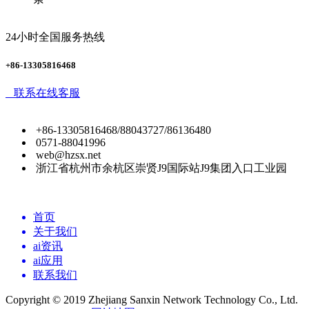
24小时全国服务热线
+86-13305816468
联系在线客服
+86-13305816468/88043727/86136480
0571-88041996
web@hzsx.net
浙江省杭州市余杭区崇贤J9国际站J9集团入口工业园
首页
关于我们
ai资讯
ai应用
联系我们
Copyright © 2019 Zhejiang Sanxin Network Technology Co., Ltd.