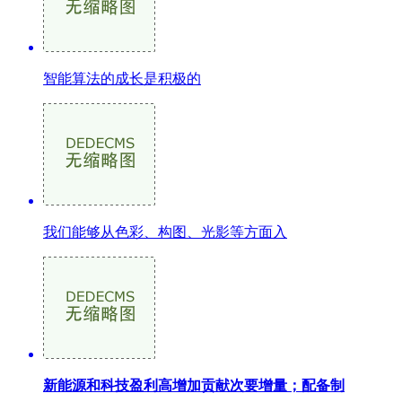
智能算法的成长是积极的
我们能够从色彩、构图、光影等方面入
新能源和科技盈利高增加贡献次要增量；配备制